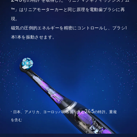
もの特許
を取得した「リニアマグネティックシステム
*
™」はリニアモーターカーと同じ原理を電動歯ブラシに再
現。
磁気の圧倒的エネルギーを精密にコントロールし、ブラシ
1
本
1
本を振動させます。
245
日本、アメリカ、ヨーロッパの各国を含む
の特許。重複
*
を含む