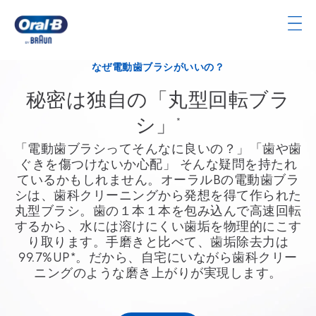
Skip
Navigation
ト
ッ
なぜ電動歯ブラシがいいの？
プ
秘密は独自の「丸型回転ブラ
ペ
ー
シ」
*
ジ
「電動歯ブラシってそんなに良いの？」「歯や歯
ぐきを傷つけないか心配」 そんな疑問を持たれ
ているかもしれません。オーラルBの電動歯ブラ
シは、歯科クリーニングから発想を得て作られた
丸型ブラシ。歯の１本１本を包み込んで高速回転
するから、水には溶けにくい歯垢を物理的にこす
り取ります。手磨きと比べて、歯垢除去力は
99.7%UP*。だから、自宅にいながら歯科クリー
ニングのような磨き上がりが実現します。