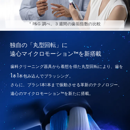
* P&G 調べ。３週間の歯垢指数の比較
独自の「丸型回転」に
遠心マイクロモーション™を新搭載
歯科クリーニング器具から着想を得た丸型回転により、歯を
1
1
本
本包み込んでブラッシング。
さらに、ブラシ1本1本まで振動させる革新のテクノロジー、
遠心のマイクロモーション™を新たに搭載。