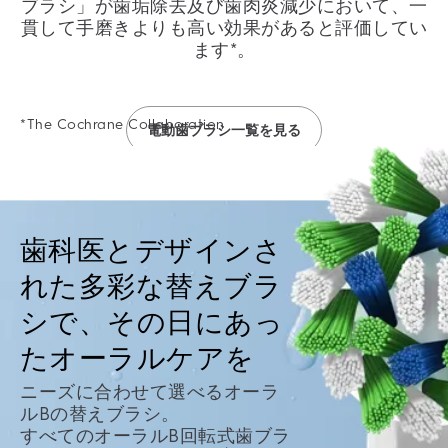
ブラシ」が歯垢除去及び歯肉炎減少において、一
貫して手磨きよりも高い効果があると評価してい
ます*。
*The Cochrane Collaboration
電動歯ブラシ一覧を見る
歯科医とデザインさ
れた多彩な替えブラ
シで、その日にあっ
たオーラルケアを
ニーズに合わせて選べるオーラ
ルBの替えブラシ。
すべてのオーラルB回転式歯ブラ