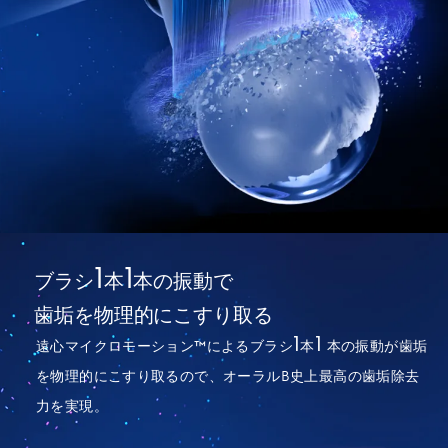
1
1
ブラシ
本
本の振動で
歯垢を物理的にこすり取る
1
1
遠心マイクロモーション™によるブラシ
本
本の振動が歯垢
を物理的にこすり取るので、オーラルB史上最高の歯垢除去
力を実現。