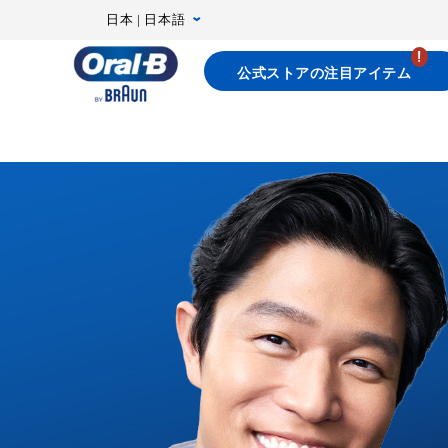
Skip
日本 | 日本語
Navigation
公式ストアの注目アイテム
ト
ッ
プ
ペ
ー
ジ