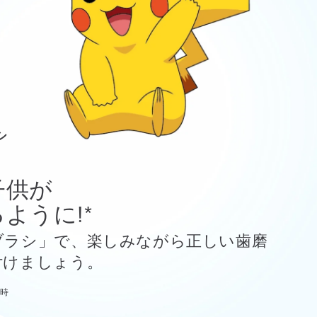
シ
子供が
ように!*
ブラシ」で、楽しみながら正しい歯磨
付けましょう。
用時