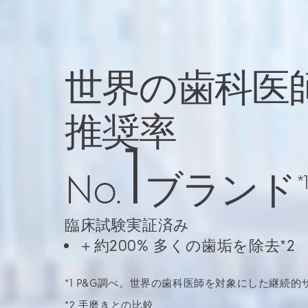
世界の歯科医
推奨率
1
No.
ブランド
*1
臨床試験実証済み
＋約200% 多くの歯垢を除去*2
*1 P&G調べ。世界の歯科医師を対象にした継続
*2 手磨きとの比較