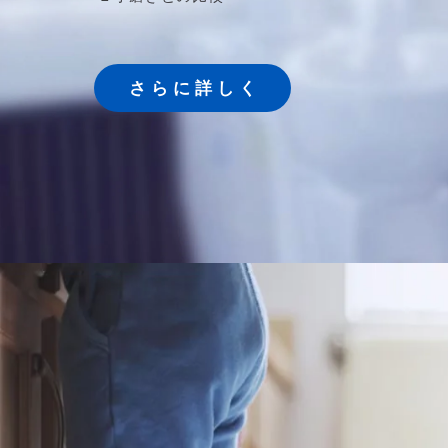
さ ら に 詳 し く