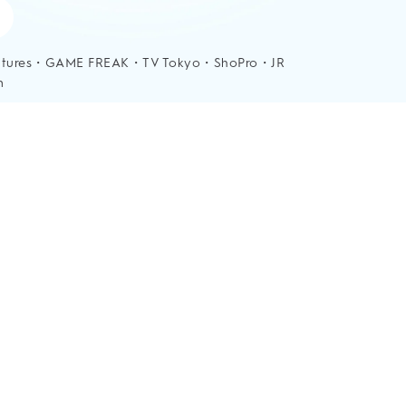
atures・GAME FREAK・TV Tokyo・ShoPro・JR
n