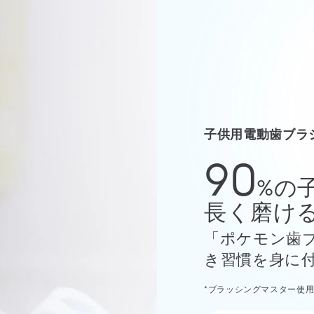
子供用電動歯ブラ
90
%の
長く磨ける
「ポケモン歯
き習慣を身に
*ブラッシングマスター使