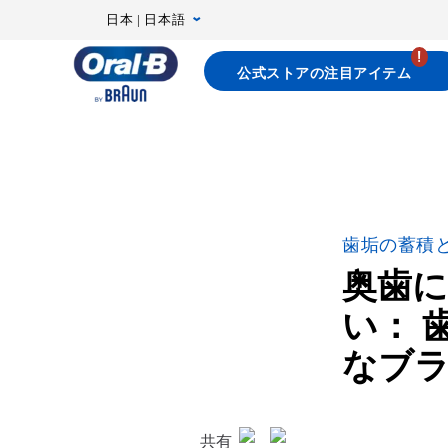
Skip
日本 | 日本語
Navigation
公式ストアの注目アイテム
ト
ッ
プ
ペ
ー
ジ
歯垢の蓄積
奥歯
い： 
なブ
共有