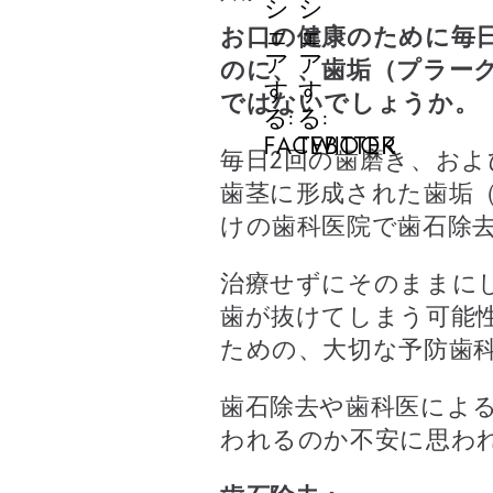
お口の健康のために毎
のに、、歯垢（プラー
ではないでしょうか。
毎日2回の歯磨き、お
歯茎に形成された歯垢
けの歯科医院で歯石除
治療せずにそのままに
歯が抜けてしまう可能
ための、大切な予防歯
歯石除去や歯科医によ
われるのか不安に思わ