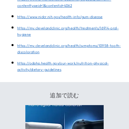
contenttypeid=1&contentid=4062
https://www.nidcr.nih.gov/health-info/gum-disease
https://my.clevelandclinic.org/health/treatments/16914-oral-
hygiene
https://my.clevelandclinic.org/health/symptoms/10958-tooth-
discoloration
https://odphp.health.gov/our-work/nutrition-physical-
activity/dietary-guidelines
追加で読む