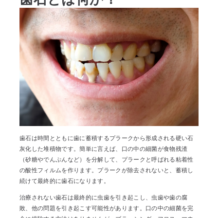
歯石は時間とともに歯に蓄積するプラークから形成される硬い石
灰化した堆積物です。簡単に言えば、口の中の細菌が食物残渣
（砂糖やでんぷんなど）を分解して、プラークと呼ばれる粘着性
の酸性フィルムを作ります。プラークが除去されないと、蓄積し
続けて最終的に歯石になります。
治療されない歯石は最終的に虫歯を引き起こし、虫歯や歯の腐
敗、他の問題を引き起こす可能性があります。口の中の細菌を完