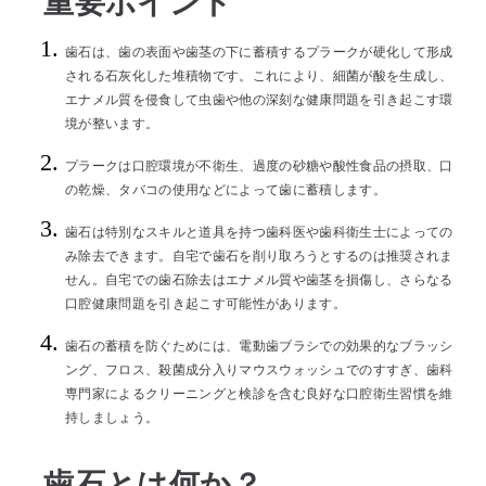
重要ポイント
歯石は、歯の表面や歯茎の下に蓄積するプラークが硬化して形成
される石灰化した堆積物です。これにより、細菌が酸を生成し、
エナメル質を侵食して虫歯や他の深刻な健康問題を引き起こす環
境が整います。
プラークは口腔環境が不衛生、過度の砂糖や酸性食品の摂取、口
の乾燥、タバコの使用などによって歯に蓄積します。
歯石は特別なスキルと道具を持つ歯科医や歯科衛生士によっての
み除去できます。自宅で歯石を削り取ろうとするのは推奨されま
せん。自宅での歯石除去はエナメル質や歯茎を損傷し、さらなる
口腔健康問題を引き起こす可能性があります。
歯石の蓄積を防ぐためには、電動歯ブラシでの効果的なブラッシ
ング、フロス、殺菌成分入りマウスウォッシュでのすすぎ、歯科
専門家によるクリーニングと検診を含む良好な口腔衛生習慣を維
持しましょう。
歯石とは何か？