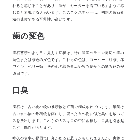
れると感じることがあり、歯が「セーターを着ている」ように感
じると表現する人もいます。このテクスチャーは、初期の歯石蓄
積の兆候である可能性が高いです。
歯の変色
歯石蓄積のより目に見える症状は、特に歯茎のライン周辺の歯の
黄色または茶色の変色です。これらの色は、コーヒー、紅茶、赤
ワイン、ベリー類、その他の着色食品や飲み物からの染み込みが
原因です。
口臭
歯石は、古い食べ物の堆積物と細菌で構成されています。細菌は
古い食べ物の堆積物を餌にし、腐った食べ物に似た臭いを放つガ
スを放出します。これらのガスは口の中に蓄積し、口臭を引き起
こす可能性があります。
昨夜の食事が原因で口臭があると思うかもしれませんが、実際に