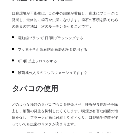
口腔環境が不衛生は、口の中の細菌が蓄積し、迅速にプラークに
発展し、最終的に歯石や虫歯になります。歯石の蓄積を防ぐため
の最良の方法は、次のルーチンを守ることです：
電動歯ブラシで1日2回ブラッシングする
フッ素を含む歯石防止歯磨き粉を使用する
1日1回以上フロスをする
殺菌成分入りのマウスウォッシュですすぐ
タバコの使用
どのような種類のタバコでも口を乾燥させ、唾液が食物粒子を除
去し、細菌の発生を抑制しにくくします。喫煙は有害な細菌の増
殖を促し、プラークが歯に付着しやすくなり、口腔衛生習慣を守
っていても虫歯のリスクが高まります。