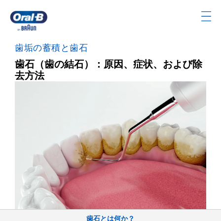
Skip
Navigation
ト
ッ
歯垢の蓄積と歯石
プ
歯石（歯の結石）：原因、症状、および除
ペ
去方法
ー
ジ
歯石とは何か？