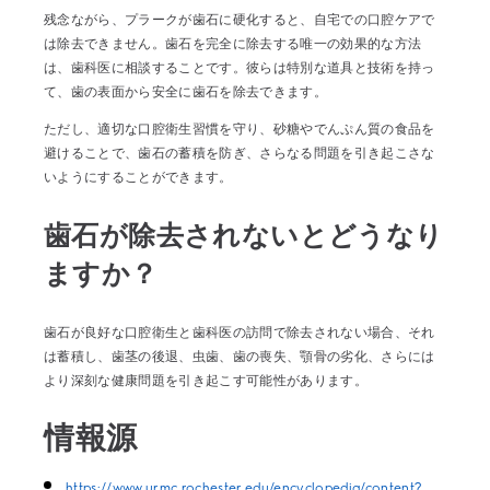
残念ながら、プラークが歯石に硬化すると、自宅での口腔ケアで
は除去できません。歯石を完全に除去する唯一の効果的な方法
は、歯科医に相談することです。彼らは特別な道具と技術を持っ
て、歯の表面から安全に歯石を除去できます。
ただし、適切な口腔衛生習慣を守り、砂糖やでんぷん質の食品を
避けることで、歯石の蓄積を防ぎ、さらなる問題を引き起こさな
いようにすることができます。
歯石が除去されないとどうなり
ますか？
歯石が良好な口腔衛生と歯科医の訪問で除去されない場合、それ
は蓄積し、歯茎の後退、虫歯、歯の喪失、顎骨の劣化、さらには
より深刻な健康問題を引き起こす可能性があります。
情報源
https://www.urmc.rochester.edu/encyclopedia/content?