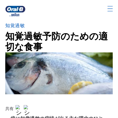
Skip
Navigation
ト
ッ
知覚過敏
プ
知覚過敏予防のための適
ペ
ー
切な食事
ジ
共有