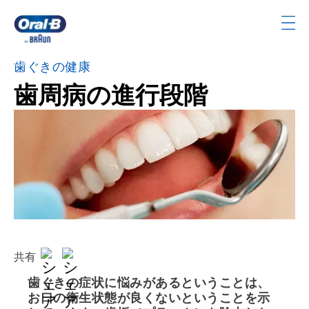
Skip
Navigation
ト
ッ
歯ぐきの健康
プ
歯周病の進行段階
ペ
ー
ジ
共有
歯ぐきの症状に悩みがあるということは、
お口の衛生状態が良くないということを示