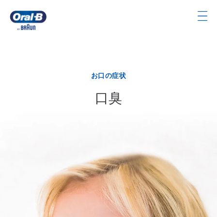
Skip
Navigation
ト
ッ
プ
ペ
お口の症状
ー
ジ
口臭